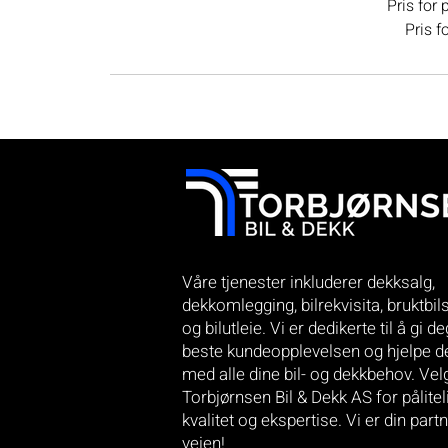
Pris for 
Pris f
Våre tjenester inkluderer dekksalg,
dekkomlegging, bilrekvisita, bruktbil
og bilutleie. Vi er dedikerte til å gi d
beste kundeopplevelsen og hjelpe d
med alle dine bil- og dekkbehov.
Vel
Torbjørnsen Bil & Dekk AS for pålitel
kvalitet og ekspertise. Vi er din part
veien!