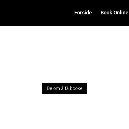
Forside
Book Online
Hjulskift
Be om å få booke