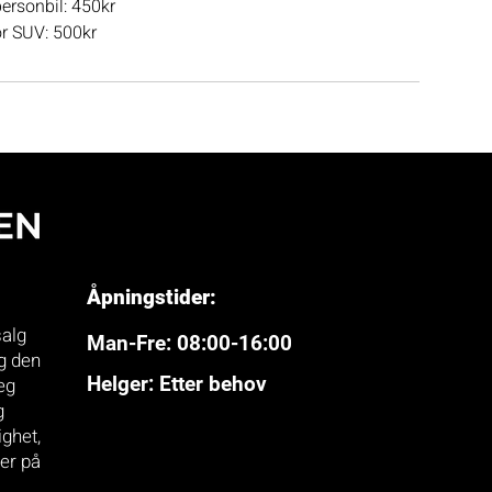
personbil: 450kr
or SUV: 500kr
Åpningstider:
salg
Man-Fre: 08:00-16:00
eg den
Helger: Etter behov
eg
g
ighet,
ner på