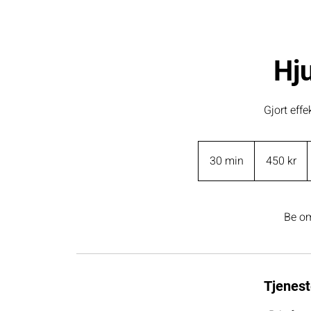
Hju
Gjort effe
450
norske
30 min
3
450 kr
kroner
0
m
i
Be om
n
Tjenest