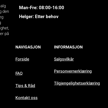
salg
Man-Fre: 08:00-16:00
eg den
Helger: Etter behov
eg
g
ighet,
ner på
NAVIGASJON
INFORMASJON
Forside
Salgsvilkår
Personvernerklæring
FAQ
Tilgjengelighetserklæring
Tips & Råd
Kontakt oss