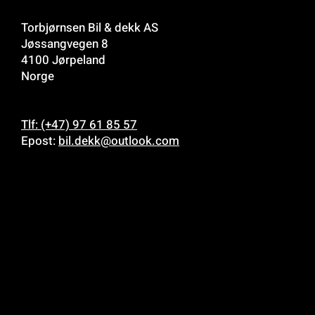
Torbjørnsen Bil & dekk AS
Jøssangvegen 8
4100 Jørpeland
Norge
Tlf: (+47) 97 61 85 57
Epost:
bil.dekk@outlook.com