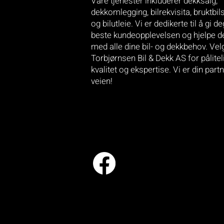
Våre tjenester inkluderer dekksalg,
dekkomlegging, bilrekvisita, bruktbil
og bilutleie. Vi er dedikerte til å gi d
beste kundeopplevelsen og hjelpe d
med alle dine bil- og dekkbehov.
Vel
Torbjørnsen Bil & Dekk AS for pålitel
kvalitet og ekspertise. Vi er din part
veien!