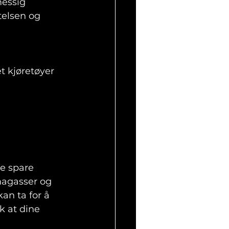
messig 
telsen og 
t kjøretøyer 
e spare 
magasser og 
an ta for å 
k at dine 