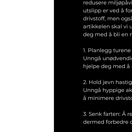
redusere miljøpåv
utslipp er ved å f
drivstoff, men ogs
artikkelen skal vi
deg med å bli en m
1. Planlegg turene 
Unngå unødvendige
hjelpe deg med å 
2. Hold jevn hastig
Unngå hyppige akse
å minimere drivsto
3. Senk farten: Å 
dermed forbedre dr