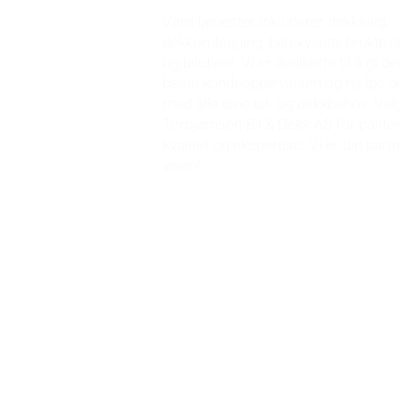
Våre tjenester inkluderer dekksalg,
dekkomlegging, bilrekvisita, bruktbil
og bilutleie. Vi er dedikerte til å gi d
beste kundeopplevelsen og hjelpe d
med alle dine bil- og dekkbehov.
Vel
Torbjørnsen Bil & Dekk AS for pålitel
kvalitet og ekspertise. Vi er din part
veien!