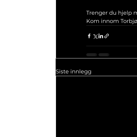
Trenger du hjelp m
Kom innom Torbjør
Siste innlegg