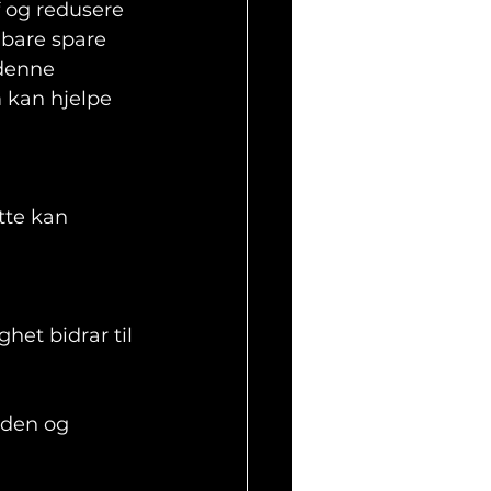
 og redusere 
 bare spare 
 denne 
 kan hjelpe 
tte kan 
et bidrar til 
nden og 