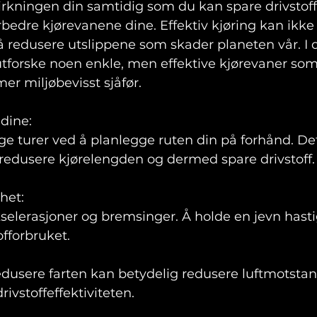
irkningen din samtidig som du kan spare drivstoff
orbedre kjørevanene dine. Effektiv kjøring kan ikke
å redusere utslippene som skader planeten vår. I
 utforske noen enkle, men effektive kjørevaner som
er miljøbevisst sjåfør.
dine: 
 turer ved å planlegge ruten din på forhånd. De
redusere kjørelengden og dermed spare drivstoff.
het: 
lerasjoner og bremsinger. Å holde en jevn hastigh
fforbruket.
redusere farten kan betydelig redusere luftmotsta
ivstoffeffektiviteten.