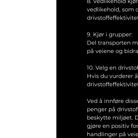
8. Vedlikehold kjør
vedlikehold, som ol
drivstoffeffektivite
9. Kjør i grupper: 
Del transporten me
på veiene og bidra
10. Velg en drivstof
Hvis du vurderer å
drivstoffeffektivit
Ved å innføre diss
penger på drivstof
beskytte miljøet. D
gjøre en positiv fo
handlinger på veie