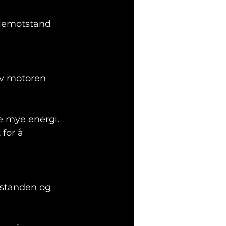
ullemotstand 
av motoren 
e mye energi. 
for å 
tstanden og 