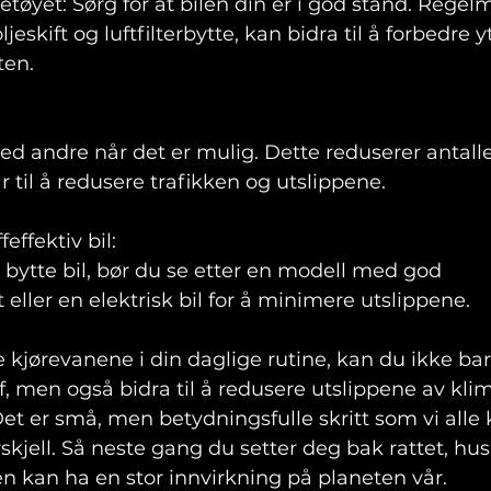
etøyet: Sørg for at bilen din er i god stand. Regel
jeskift og luftfilterbytte, kan bidra til å forbedre y
ten.
d andre når det er mulig. Dette reduserer antalle
r til å redusere trafikken og utslippene.
feffektiv bil: 
 bytte bil, bør du se etter en modell med god 
et eller en elektrisk bil for å minimere utslippene.
e kjørevanene i din daglige rutine, kan du ikke bar
f, men også bidra til å redusere utslippene av kli
et er små, men betydningsfulle skritt som vi alle k
rskjell. Så neste gang du setter deg bak rattet, hus
n kan ha en stor innvirkning på planeten vår.