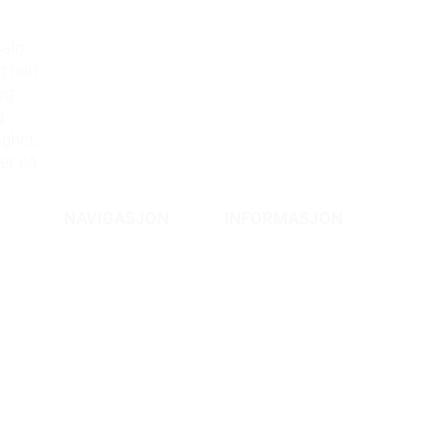
Åpningstider:
salg
Man-Fre: 08:00-16:00
eg den
Helger: Etter behov
eg
g
ighet,
ner på
NAVIGASJON
INFORMASJON
Forside
Salgsvilkår
Personvernerklæring
FAQ
Tilgjengelighetserklæring
Tips & Råd
Kontakt oss