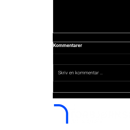
Kommentarer
Skriv en kommentar …
Bilens teknologi: Hvordan
håndtere de nyeste
funksjonene og
oppdateringer