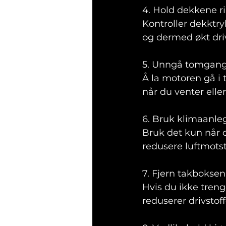
4. Hold dekkene ri
Kontroller dekktry
og dermed økt driv
5. Unngå tomgangs
Å la motoren gå i 
når du venter eller
6. Bruk klimaanle
Bruk det kun når d
redusere luftmots
7. Fjern takboksen:
Hvis du ikke tren
reduserer drivstoff